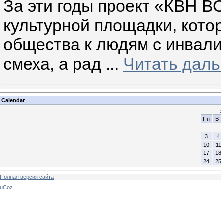
За эти годы проект «КВН В
культурной площадки, кот
общества к людям с инвал
смеха, а рад
...
Читать даль
Calendar
Пн
Вт
3
4
10
11
17
18
24
25
Полная версия сайта
uCoz