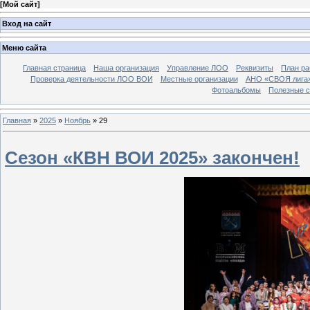
[
Мой сайт
]
Вход на сайт
Меню сайта
Главная страница
Наша организация
Управление ЛОО
Реквизиты
План ра
Проверка деятельности ЛОО ВОИ
Местные организации
АНО «СВОЯ лига
Фотоальбомы
Полезные 
Главная
»
2025
»
Ноябрь
»
29
Сезон «КВН ВОИ 2025» закончен!