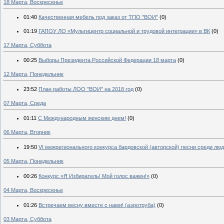
18 Марта, Воскресенье
01:40
Качественная мебель под заказ от ТПО "ВОИ"
(0)
01:19
ГАПОУ ЛО «Мультицентр социальной и трудовой интеграции» в ВК
(0)
17 Марта, Суббота
00:25
Выборы Президента Российской Федерации 18 марта
(0)
12 Марта, Понедельник
23:52
План работы ЛОО "ВОИ" на 2018 год
(0)
07 Марта, Среда
01:11
С Международным женским днем!
(0)
06 Марта, Вторник
19:50
VI межрегионального конкурса бардовской (авторской) песни среди лю
05 Марта, Понедельник
00:26
Конкурс «Я Избиратель! Мой голос важен!»
(0)
04 Марта, Воскресенье
01:26
Встречаем весну вместе с нами! (аэротруба)
(0)
03 Марта, Суббота