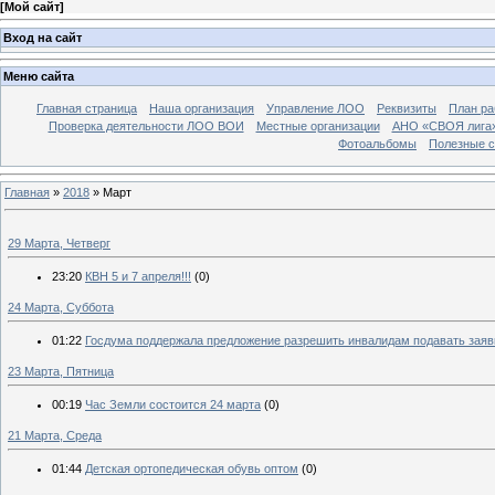
[
Мой сайт
]
Вход на сайт
Меню сайта
Главная страница
Наша организация
Управление ЛОО
Реквизиты
План ра
Проверка деятельности ЛОО ВОИ
Местные организации
АНО «СВОЯ лига
Фотоальбомы
Полезные 
Главная
»
2018
»
Март
29 Марта, Четверг
23:20
КВН 5 и 7 апреля!!!
(0)
24 Марта, Суббота
01:22
Госдума поддержала предложение разрешить инвалидам подавать заявки
23 Марта, Пятница
00:19
Час Земли состоится 24 марта
(0)
21 Марта, Среда
01:44
Детская ортопедическая обувь оптом
(0)