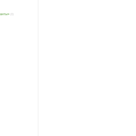
ланты»
(0)