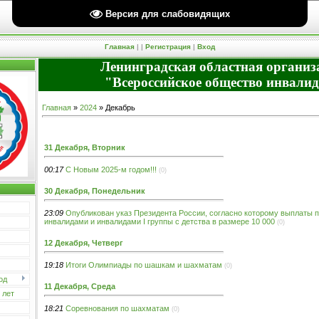
Версия для слабовидящих
Четверг, 06.08.2026, 03:04 Вы вошли как
Гость
| Группа "
Гости
" |
RSS
Приветствую Вас
Гость
Главная
|
|
Регистрация
|
Вход
Ленинградская областная организ
"Всероссийское общество инвали
Главная
»
2024
»
Декабрь
31 Декабря, Вторник
00:17
С Новым 2025-м годом!!!
(0)
30 Декабря, Понедельник
23:09
Опубликован указ Президента России, согласно которому выплаты п
инвалидами и инвалидами I группы с детства в размере 10 000
(0)
12 Декабря, Четверг
19:18
Итоги Олимпиады по шашкам и шахматам
(0)
од
11 Декабря, Среда
 лет
18:21
Соревнования по шахматам
(0)