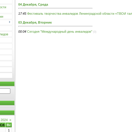
04 Декабря, Среда
ости
17:45
Фестиваль творчества инвалидов Ленинградской области «ТВОИ та
ии
03 Декабря, Вторник
00:04
Сегодня "Международный день инвалидов"
(0)
лидов
 2024
»
Сб
Вс
1