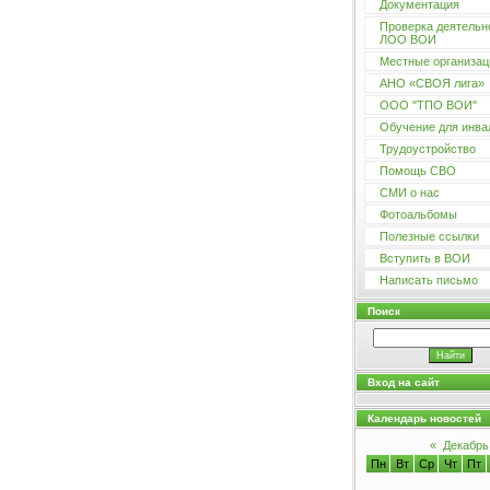
Документация
Проверка деятельн
ЛОО ВОИ
Местные организац
АНО «СВОЯ лига»
ООО "ТПО ВОИ"
Обучение для инва
Трудоустройство
Помощь СВО
СМИ о нас
Фотоальбомы
Полезные ссылки
Вступить в ВОИ
Написать письмо
Поиск
Вход на сайт
Календарь новостей
«
Декабрь
Пн
Вт
Ср
Чт
Пт