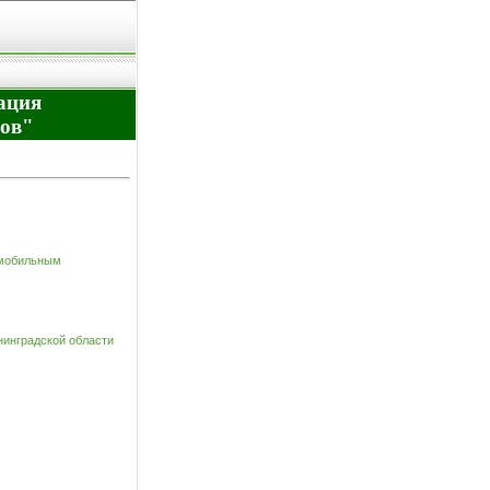
ация
дов"
омобильным
инградской области