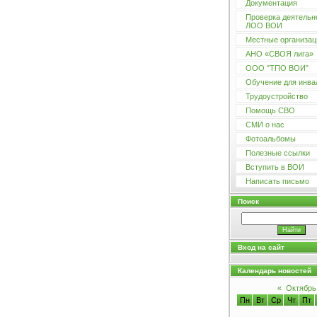
Документация
Проверка деятельн
ЛОО ВОИ
Местные организац
АНО «СВОЯ лига»
ООО "ТПО ВОИ"
Обучение для инва
Трудоустройство
Помощь СВО
СМИ о нас
Фотоальбомы
Полезные ссылки
Вступить в ВОИ
Написать письмо
Поиск
Вход на сайт
Календарь новостей
«
Октябрь
Пн
Вт
Ср
Чт
Пт