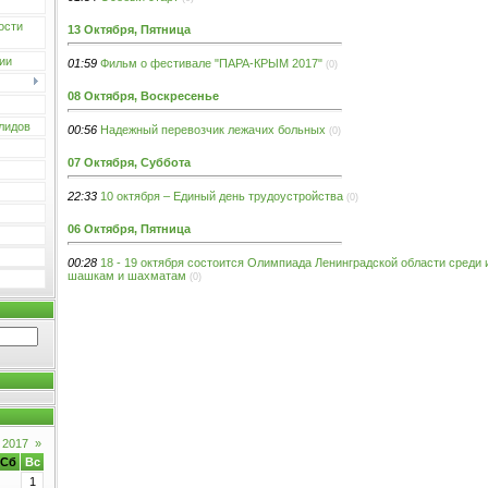
ости
13 Октября, Пятница
ии
01:59
Фильм о фестивале "ПАРА-КРЫМ 2017"
(0)
08 Октября, Воскресенье
лидов
00:56
Надежный перевозчик лежачих больных
(0)
07 Октября, Суббота
22:33
10 октября – Единый день трудоустройства
(0)
06 Октября, Пятница
00:28
18 - 19 октября состоится Олимпиада Ленинградской области среди
шашкам и шахматам
(0)
 2017
»
Сб
Вс
1