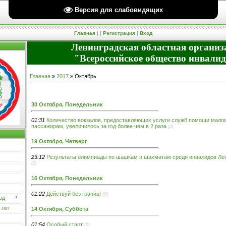
Версия для слабовидящих
Пятница, 07.08.2026, 07:21 Вы вошли как
Гость
| Группа "
Гости
" |
RSS
Приветствую Вас
Гость
Главная
|
|
Регистрация
|
Вход
Ленинградская областная организ
"Всероссийское общество инвали
Главная
»
2017
»
Октябрь
30 Октября, Понедельник
01:31
Количество вокзалов, предоставляющих услуги служб помощи мал
пассажирам, увеличилось за год более чем в 2 раза
(0)
19 Октября, Четверг
23:12
Результаты олимпиады по шашкам и шахматам среди инвалидов Лен
(0)
16 Октября, Понедельник
01:22
Действуй без границ!
(0)
од
 лет
14 Октября, Суббота
01:54
Особый старт
(0)