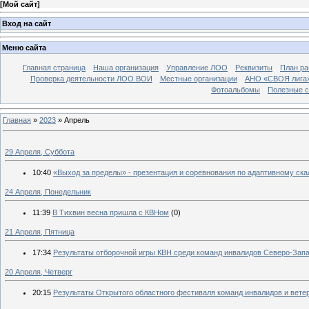
[
Мой сайт
]
Вход на сайт
Меню сайта
Главная страница
Наша организация
Управление ЛОО
Реквизиты
План ра
Проверка деятельности ЛОО ВОИ
Местные организации
АНО «СВОЯ лига
Фотоальбомы
Полезные 
Главная
»
2023
»
Апрель
29 Апреля, Суббота
10:40
«Выход за пределы» - презентация и соревнования по адаптивному ск
24 Апреля, Понедельник
11:39
В Тихвин весна пришла с КВНом
(0)
21 Апреля, Пятница
17:34
Результаты отборочной игры КВН среди команд инвалидов Северо-Зап
20 Апреля, Четверг
20:15
Результаты Открытого областного фестиваля команд инвалидов и вете