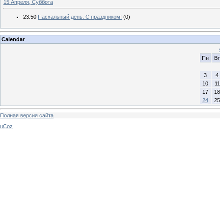
15 Апреля, Суббота
23:50
Пасхальный день. С праздником!
(0)
Calendar
Пн
Вт
3
4
10
11
17
18
24
25
Полная версия сайта
uCoz