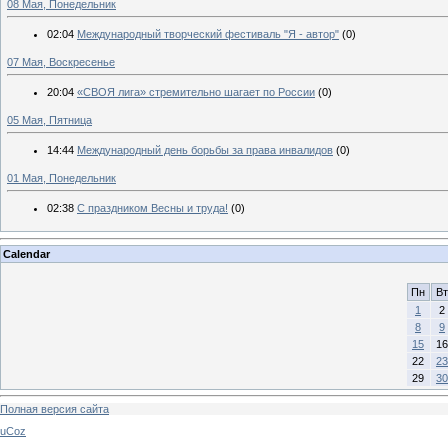
08 Мая, Понедельник
02:04
Международный творческий фестиваль "Я - автор"
(0)
07 Мая, Воскресенье
20:04
«СВОЯ лига» стремительно шагает по России
(0)
05 Мая, Пятница
14:44
Международный день борьбы за права инвалидов
(0)
01 Мая, Понедельник
02:38
С праздником Весны и труда!
(0)
Calendar
Пн
Вт
1
2
8
9
15
16
22
23
29
30
Полная версия сайта
uCoz