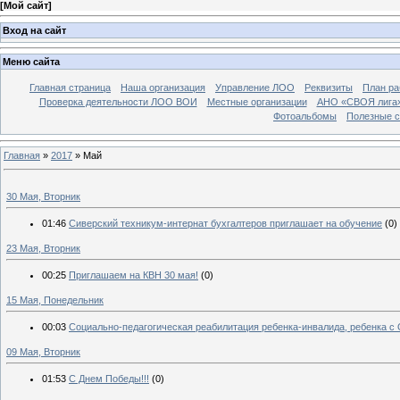
[
Мой сайт
]
Вход на сайт
Меню сайта
Главная страница
Наша организация
Управление ЛОО
Реквизиты
План ра
Проверка деятельности ЛОО ВОИ
Местные организации
АНО «СВОЯ лига
Фотоальбомы
Полезные 
Главная
»
2017
»
Май
30 Мая, Вторник
01:46
Сиверский техникум-интернат бухгалтеров приглашает на обучение
(0)
23 Мая, Вторник
00:25
Приглашаем на КВН 30 мая!
(0)
15 Мая, Понедельник
00:03
Социально-педагогическая реабилитация ребенка-инвалида, ребенка с 
09 Мая, Вторник
01:53
С Днем Победы!!!
(0)