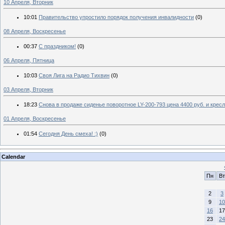
10 Апреля, Вторник
10:01
Правительство упростило порядок получения инвалидности
(0)
08 Апреля, Воскресенье
00:37
С праздником!
(0)
06 Апреля, Пятница
10:03
Своя Лига на Радио Тихвин
(0)
03 Апреля, Вторник
18:23
Снова в продаже сиденье поворотное LY-200-793 цена 4400 руб. и крес
01 Апреля, Воскресенье
01:54
Сегодня День смеха! :)
(0)
Calendar
Пн
Вт
2
3
9
10
16
17
23
24