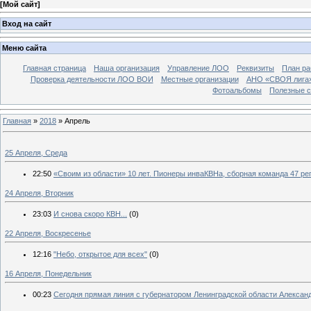
[
Мой сайт
]
Вход на сайт
Меню сайта
Главная страница
Наша организация
Управление ЛОО
Реквизиты
План ра
Проверка деятельности ЛОО ВОИ
Местные организации
АНО «СВОЯ лига
Фотоальбомы
Полезные 
Главная
»
2018
»
Апрель
25 Апреля, Среда
22:50
«Своим из области» 10 лет. Пионеры инваКВНа, сборная команда 47 ре
24 Апреля, Вторник
23:03
И снова скоро КВН...
(0)
22 Апреля, Воскресенье
12:16
"Небо, открытое для всех"
(0)
16 Апреля, Понедельник
00:23
Сегодня прямая линия с губернатором Ленинградской области Алексан