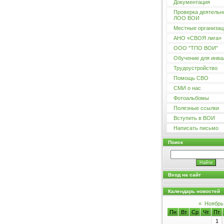
Документация
Проверка деятельн
ЛОО ВОИ
Местные организац
АНО «СВОЯ лига»
ООО "ТПО ВОИ"
Обучение для инва
Трудоустройство
Помощь СВО
СМИ о нас
Фотоальбомы
Полезные ссылки
Вступить в ВОИ
Написать письмо
Поиск
Вход на сайт
Календарь новостей
«
Ноябрь
Пн
Вт
Ср
Чт
Пт
1