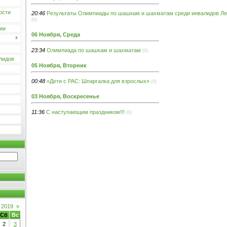
ости
20:46
Результаты Олимпиады по шашкам и шахматам среди инвалидов Ле
(0)
ии
06 Ноября, Среда
23:34
Олимпиада по шашкам и шахматам
(0)
лидов
05 Ноября, Вторник
00:48
«Дети с РАС: Шпаргалка для взрослых»
(0)
03 Ноября, Воскресенье
11:36
С наступающим праздником!!!
(0)
 2019
»
Сб
Вс
2
3