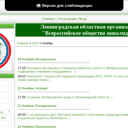
Версия для слабовидящих
Пятница, 07.08.2026, 20:01 Вы вошли как
Гость
| Группа "
Гости
" |
RSS
Приветствую Вас
Гость
Главная
|
|
Регистрация
|
Вход
Ленинградская областная организ
"Всероссийское общество инвали
Главная
»
2019
»
Ноябрь
24 Ноября, Воскресенье
17:26
Екатерина Артемьева из Кировска привезла 1 место с Межрегиональ
подводному плаванию (парадайвинг).
(0)
00:53
Чемпионат Тихвинской городской организации ЛОО "ВОИ" по насто
играм народов мира
(0)
21 Ноября, Четверг
17:55
Создание безбарьерной среды в Ленинградской области
(0)
11 Ноября, Понедельник
од
00:06
С сегодняшнего дня Светлана Шлемова стала новым председателем
 лет
социальной защите в Ленобласти
(0)
10 Ноября, Воскресенье