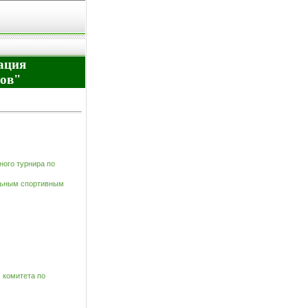
ация
дов"
ного турнира по
льным спортивным
 комитета по