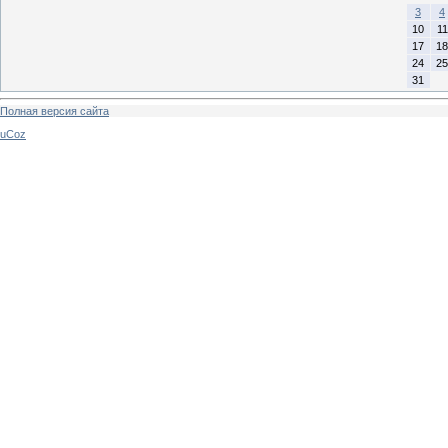
3
4
10
11
17
18
24
25
31
Полная версия сайта
uCoz