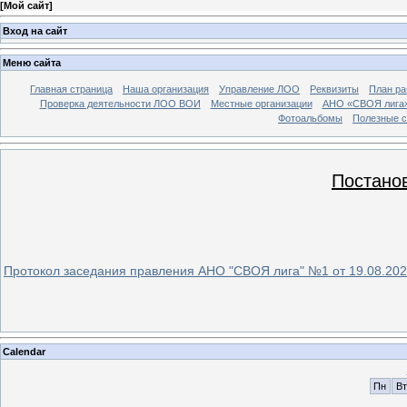
[
Мой сайт
]
Вход на сайт
Меню сайта
Главная страница
Наша организация
Управление ЛОО
Реквизиты
План ра
Проверка деятельности ЛОО ВОИ
Местные организации
АНО «СВОЯ лига
Фотоальбомы
Полезные 
Постано
Протокол заседания правления АНО "СВОЯ лига" №1 от 19.08.2025
Calendar
Пн
Вт