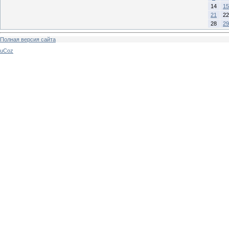
14
15
21
22
28
29
Полная версия сайта
uCoz