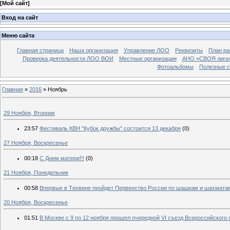
[
Мой сайт
]
Вход на сайт
Меню сайта
Главная страница
Наша организация
Управление ЛОО
Реквизиты
План ра
Проверка деятельности ЛОО ВОИ
Местные организации
АНО «СВОЯ лига
Фотоальбомы
Полезные 
Главная
»
2016
»
Ноябрь
29 Ноября, Вторник
23:57
Фестиваль КВН "Кубок дружбы" состоится 13 декабря
(0)
27 Ноября, Воскресенье
00:18
С Днем матери!!!
(0)
21 Ноября, Понедельник
00:58
Впервые в Тихвине пройдет Первенство России по шашкам и шахматам
20 Ноября, Воскресенье
01:51
В Москве с 9 по 12 ноября прошел очередной VI съезд Всероссийского