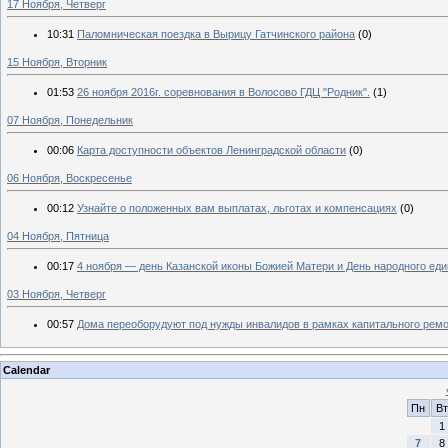
17 Ноября, Четверг
10:31
Паломническая поездка в Вырицу Гатчинского района
(0)
15 Ноября, Вторник
01:53
26 ноября 2016г. соревнования в Волосово ГДЦ "Родник".
(1)
07 Ноября, Понедельник
00:06
Карта доступности объектов Ленинградской области
(0)
06 Ноября, Воскресенье
00:12
Узнайте о положенных вам выплатах, льготах и компенсациях
(0)
04 Ноября, Пятница
00:17
4 ноября — день Казанской иконы Божией Матери и День народного еди
03 Ноября, Четверг
00:57
Дома переоборудуют под нужды инвалидов в рамках капитального рем
Calendar
Пн
Вт
1
7
8