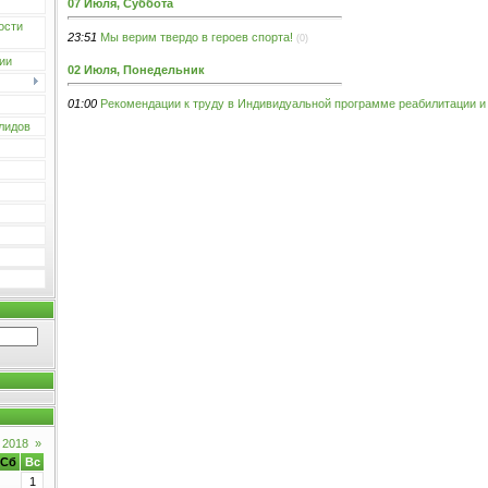
07 Июля, Суббота
ости
23:51
Мы верим твердо в героев спорта!
(0)
ии
02 Июля, Понедельник
01:00
Рекомендации к труду в Индивидуальной программе реабилитации и
лидов
 2018
»
Сб
Вс
1