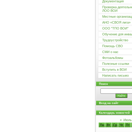
Документация
Проверка деятельн
ЛОО ВОИ
Местные организац
АНО «СВОЯ лига»
ООО "ТПО ВОИ"
Обучение для инва
Трудоустройство
Помощь СВО
СМИ о нас
Фотоальбомы
Полезные ссылки
Вступить в ВОИ
Написать письмо
Поиск
Вход на сайт
Календарь новостей
«
Июль
Пн
Вт
Ср
Чт
Пт