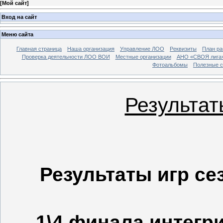
[
Мой сайт
]
Вход на сайт
Меню сайта
Главная страница
Наша организация
Управление ЛОО
Реквизиты
План ра
Проверка деятельности ЛОО ВОИ
Местные организации
АНО «СВОЯ лига
Фотоальбомы
Полезные 
Результат
Результаты игр се
1\4 финала интегр