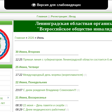
Версия для слабовидящих
Четверг, 06.08.2026, 13:53 Вы вошли как
Гость
| Группа "
Гости
" |
RSS
Приветствую Вас
Гость
Главная
|
|
Регистрация
|
Вход
Ленинградская областная организ
"Всероссийское общество инвали
Главная
»
2026
»
Июнь
30 Июня, Вторник
12:25
Прямая линия с губернатором Ленинградской области состоится 6 и
25 Июня, Четверг
17:22
Международный день моряка (мореплавателя)
(0)
22 Июня, Понедельник
23:07
С днем рождения Владимир Семенович!!!
(0)
21 Июня, Воскресенье
од
 лет
08:30
22 июня – День памяти и скорби
(0)
08:29
С Днем медицинского работника!
(0)