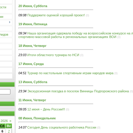
20 Июня, Суббота
ости
09:08
Поддержите оценкой хороший проект!
(0)
ии
19 Июня, Пятница
09:34
Наша организация одержала победу на всероссийском конкурсе на 
лидов
спортивно-массовой работы в региональных организациях ВОИ
(0)
18 Июня, Четверг
23:03
Итоги областного турнира по НСИ
(0)
17 Июня, Среда
04:51
Турнир по настольным спортивным играм народов мира
(0)
13 Июня, Суббота
23:34
Экскурсионная поездка в поселок Винницы Подпорожского района
(0)
11 Июня, Четверг
09:05
12 июня – День России!!!
(0)
08 Июня, Понедельник
 2026
»
Сб
Вс
14:07
Сегодня День социального работника России
(0)
6
7