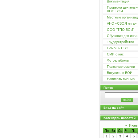
Документация
Проверка деятельн
ЛОО ВОИ
Местные организац
АНО «СВОЯ лига»
ООО "ТПО ВОИ"
Обучение для инва
Трудоустройство
Помощь СВО
СМИ о нас
Фотоальбомы
Полезные ссылки
Вступить в ВОИ
Написать письмо
Поиск
Вход на сайт
Календарь новостей
«
Июнь
Пн
Вт
Ср
Чт
Пт
1
2
3
4
5