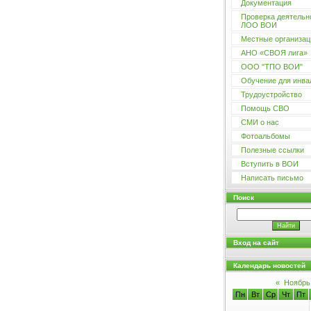
Документация
Проверка деятельн
ЛОО ВОИ
Местные организац
АНО «СВОЯ лига»
ООО "ТПО ВОИ"
Обучение для инва
Трудоустройство
Помощь СВО
СМИ о нас
Фотоальбомы
Полезные ссылки
Вступить в ВОИ
Написать письмо
Поиск
Вход на сайт
Календарь новостей
«
Ноябрь
Пн
Вт
Ср
Чт
Пт