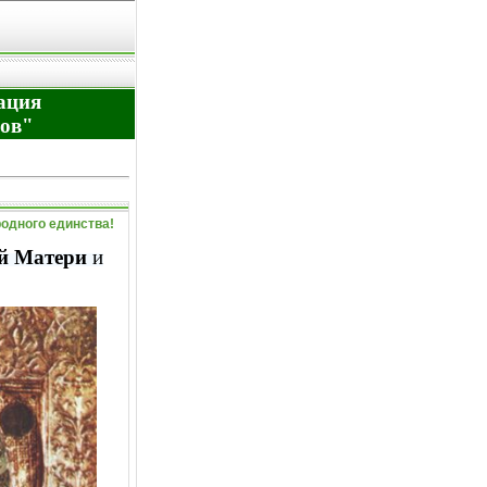
ация
дов"
родного единства!
й Матери
и