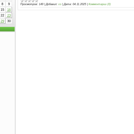
8
9
Просмотров:
149
|
Добавил:
co
|
Дата:
04.11.2025
|
Комментарии (0)
15
16
22
23
29
30