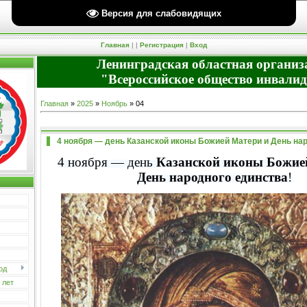
Версия для слабовидящих
Пятница, 07.08.2026, 11:14 Вы вошли как
Гость
| Группа "
Гости
" |
RSS
Приветствую Вас
Гость
Главная
|
|
Регистрация
|
Вход
Ленинградская областная организ
"Всероссийское общество инвали
Главная
»
2025
»
Ноябрь
»
04
4 ноября — день Казанской иконы Божией Матери и День на
4 ноября — день
Казанской иконы Божие
День народного единства
!
од
 лет