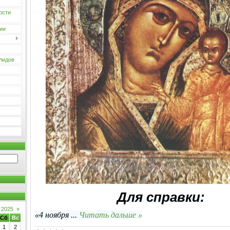
ости
ии
лидов
Для справки:
 2025
»
«4 ноября
...
Читать дальше »
Сб
Вс
1
2