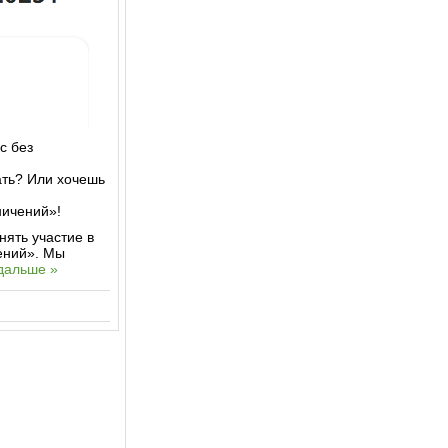
с без
ать? Или хочешь
ничений»!
ять участие в
ений». Мы
дальше »