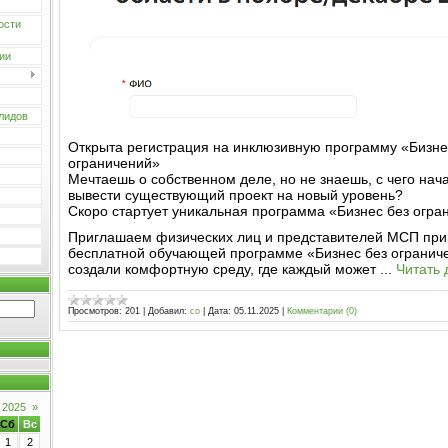
ости
ии
лидов
Открыта регистрация на инклюзивную программу «Бизне
ограничений»
Мечтаешь о собственном деле, но не знаешь, с чего нач
вывести существующий проект на новый уровень?
Скоро стартует уникальная программа «Бизнес без огра
Приглашаем физических лиц и представителей МСП прин
бесплатной обучающей программе «Бизнес без огранич
создали комфортную среду, где каждый может
...
Читать 
Просмотров:
201
|
Добавил:
co
|
Дата:
05.11.2025
|
Комментарии (0)
 2025
»
Сб
Вс
1
2