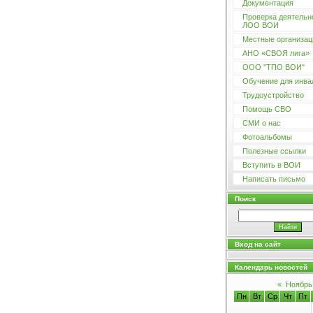
Документация
Проверка деятельн
ЛОО ВОИ
Местные организац
АНО «СВОЯ лига»
ООО "ТПО ВОИ"
Обучение для инва
Трудоустройство
Помощь СВО
СМИ о нас
Фотоальбомы
Полезные ссылки
Вступить в ВОИ
Написать письмо
Поиск
Вход на сайт
Календарь новостей
«
Ноябрь
Пн
Вт
Ср
Чт
Пт