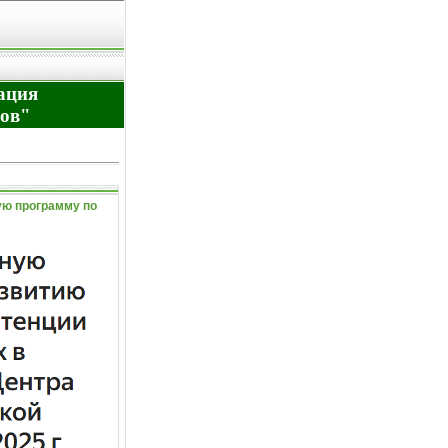
ация
дов"
ую программу по