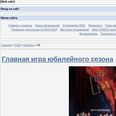
[
Мой сайт
]
Вход на сайт
Меню сайта
Главная страница
Наша организация
Управление ЛОО
Реквизиты
План ра
Проверка деятельности ЛОО ВОИ
Местные организации
АНО «СВОЯ лига
Фотоальбомы
Полезные 
Главная
»
2025
»
Ноябрь
»
28
Главная игра юбилейного сезона