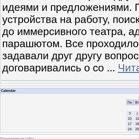
идеями и предложениями. П
устройства на работу, поис
до иммерсивного театра, а
парашютом. Все проходило 
задавали друг другу вопрос
договаривались о со
...
Чит
Calendar
Пн
Вт
3
4
10
11
17
18
24
25
Полная версия сайта