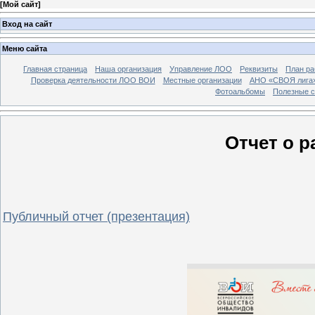
[
Мой сайт
]
Вход на сайт
Меню сайта
Главная страница
Наша организация
Управление ЛОО
Реквизиты
План ра
Проверка деятельности ЛОО ВОИ
Местные организации
АНО «СВОЯ лига
Фотоальбомы
Полезные 
Отчет о р
Публичный отчет (презентация)