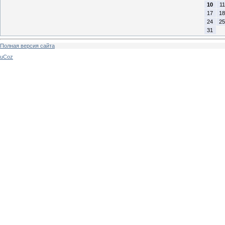
10
11
17
18
24
25
31
Полная версия сайта
uCoz